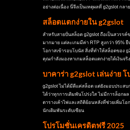
อย่างต่อเนื่อง นี่จึงเป็นเหตุผลที่ g2gslot กลา
สล็อตแตกง่ายใน g2gslot
สำหรับสายปั่นสล็อต g2gslot ถือเป็นสวรรค
มากมาย แต่ละเกมมีค่า RTP สูงกว่า 95% ยืนย
โอกาสเข้ารอบโบนัส สิ่งที่ทำให้สล็อตของ 
คุณกำลังมองหาเกมสล็อตแตกง่ายได้เงินจริง
บาคาร่า g2gslot เล่นง่าย โ
g2gslot ไม่ได้มีดีแค่สล็อต แต่ยังมอบประส
ได้ว่าทุกการเดิมพันโปร่งใส ไม่มีการล็อกผล
ตารางเค้าไพ่และสถิติย้อนหลังที่ช่วยเพิ่มโอ
นักเดิมพันระดับเซียน
โปรโมชั่นเครดิตฟรี 2025