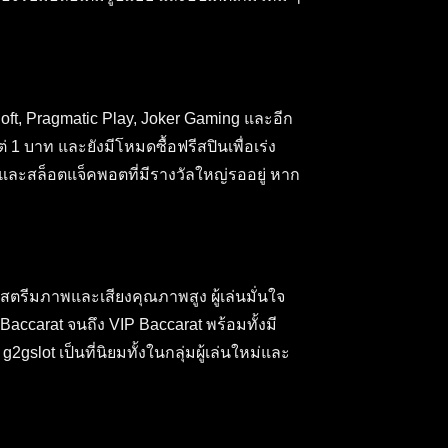
ft, Pragmatic Play, Joker Gaming และอีก
 1 บาท และยังมีโหมดซื้อฟรีสปินเพื่อเร่ง
และสล็อตแจ็คพอตที่มีรางวัลใหญ่รออยู่ หาก
สตรีมภาพและเสียงคุณภาพสูง ผู้เล่นมั่นใจ
accarat จนถึง VIP Baccarat พร้อมทั้งมี
gslot เป็นที่นิยมทั้งในกลุ่มผู้เล่นใหม่และ