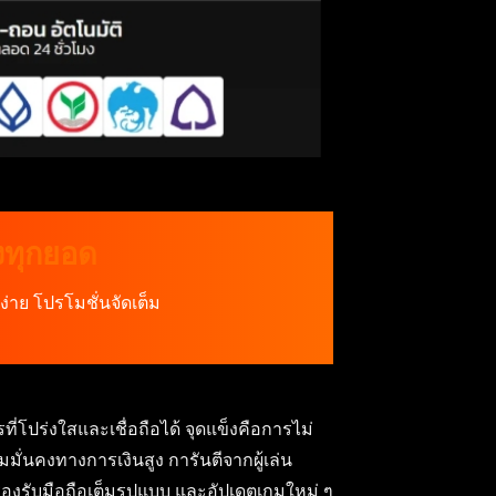
ิงทุกยอด
่าย โปรโมชั่นจัดเต็ม
ี่โปร่งใสและเชื่อถือได้ จุดแข็งคือการไม่
มั่นคงทางการเงินสูง การันตีจากผู้เล่น
ย รองรับมือถือเต็มรูปแบบ และอัปเดตเกมใหม่ ๆ