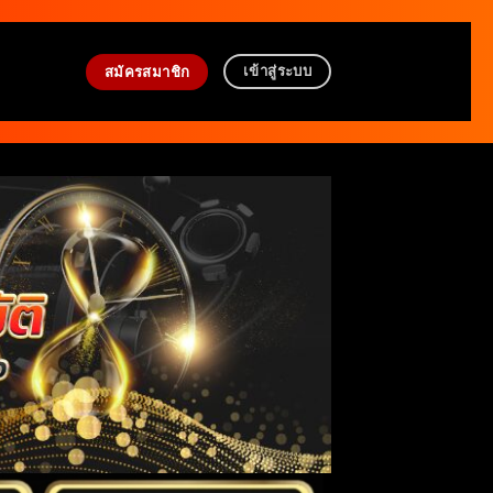
เข้าสู่ระบบ
สมัครสมาชิก