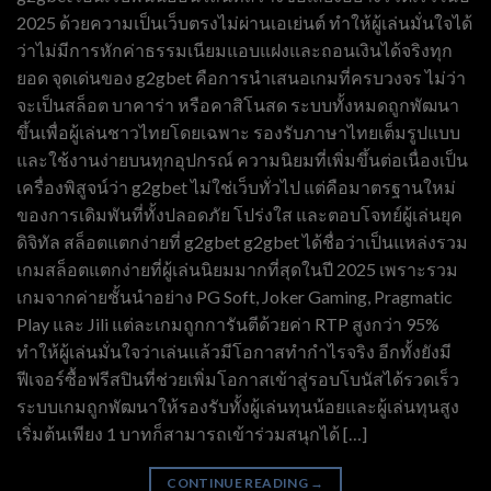
2025 ด้วยความเป็นเว็บตรงไม่ผ่านเอเย่นต์ ทำให้ผู้เล่นมั่นใจได้
ว่าไม่มีการหักค่าธรรมเนียมแอบแฝงและถอนเงินได้จริงทุก
ยอด จุดเด่นของ g2gbet คือการนำเสนอเกมที่ครบวงจร ไม่ว่า
จะเป็นสล็อต บาคาร่า หรือคาสิโนสด ระบบทั้งหมดถูกพัฒนา
ขึ้นเพื่อผู้เล่นชาวไทยโดยเฉพาะ รองรับภาษาไทยเต็มรูปแบบ
และใช้งานง่ายบนทุกอุปกรณ์ ความนิยมที่เพิ่มขึ้นต่อเนื่องเป็น
เครื่องพิสูจน์ว่า g2gbet ไม่ใช่เว็บทั่วไป แต่คือมาตรฐานใหม่
ของการเดิมพันที่ทั้งปลอดภัย โปร่งใส และตอบโจทย์ผู้เล่นยุค
ดิจิทัล สล็อตแตกง่ายที่ g2gbet g2gbet ได้ชื่อว่าเป็นแหล่งรวม
เกมสล็อตแตกง่ายที่ผู้เล่นนิยมมากที่สุดในปี 2025 เพราะรวม
เกมจากค่ายชั้นนำอย่าง PG Soft, Joker Gaming, Pragmatic
Play และ Jili แต่ละเกมถูกการันตีด้วยค่า RTP สูงกว่า 95%
ทำให้ผู้เล่นมั่นใจว่าเล่นแล้วมีโอกาสทำกำไรจริง อีกทั้งยังมี
ฟีเจอร์ซื้อฟรีสปินที่ช่วยเพิ่มโอกาสเข้าสู่รอบโบนัสได้รวดเร็ว
ระบบเกมถูกพัฒนาให้รองรับทั้งผู้เล่นทุนน้อยและผู้เล่นทุนสูง
เริ่มต้นเพียง 1 บาทก็สามารถเข้าร่วมสนุกได้ […]
CONTINUE READING
→