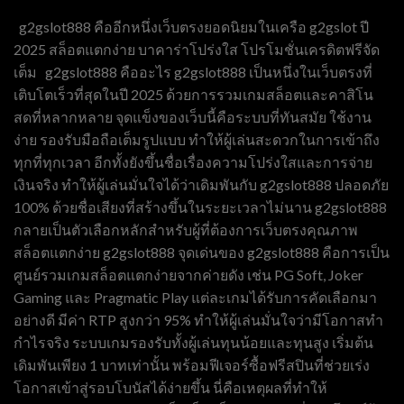
g2gslot888 คืออีกหนึ่งเว็บตรงยอดนิยมในเครือ g2gslot ปี
2025 สล็อตแตกง่าย บาคาร่าโปร่งใส โปรโมชั่นเครดิตฟรีจัด
เต็ม g2gslot888 คืออะไร g2gslot888 เป็นหนึ่งในเว็บตรงที่
เติบโตเร็วที่สุดในปี 2025 ด้วยการรวมเกมสล็อตและคาสิโน
สดที่หลากหลาย จุดแข็งของเว็บนี้คือระบบที่ทันสมัย ใช้งาน
ง่าย รองรับมือถือเต็มรูปแบบ ทำให้ผู้เล่นสะดวกในการเข้าถึง
ทุกที่ทุกเวลา อีกทั้งยังขึ้นชื่อเรื่องความโปร่งใสและการจ่าย
เงินจริง ทำให้ผู้เล่นมั่นใจได้ว่าเดิมพันกับ g2gslot888 ปลอดภัย
100% ด้วยชื่อเสียงที่สร้างขึ้นในระยะเวลาไม่นาน g2gslot888
กลายเป็นตัวเลือกหลักสำหรับผู้ที่ต้องการเว็บตรงคุณภาพ
สล็อตแตกง่าย g2gslot888 จุดเด่นของ g2gslot888 คือการเป็น
ศูนย์รวมเกมสล็อตแตกง่ายจากค่ายดัง เช่น PG Soft, Joker
Gaming และ Pragmatic Play แต่ละเกมได้รับการคัดเลือกมา
อย่างดี มีค่า RTP สูงกว่า 95% ทำให้ผู้เล่นมั่นใจว่ามีโอกาสทำ
กำไรจริง ระบบเกมรองรับทั้งผู้เล่นทุนน้อยและทุนสูง เริ่มต้น
เดิมพันเพียง 1 บาทเท่านั้น พร้อมฟีเจอร์ซื้อฟรีสปินที่ช่วยเร่ง
โอกาสเข้าสู่รอบโบนัสได้ง่ายขึ้น นี่คือเหตุผลที่ทำให้