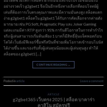
ออโต้ที่ช่วยให้การสมัคร ฝากถอน และรับโปรโมชั่นเป็นไป
อย่างรวดเร็ว g2gbet1 จึงเป็นอีกหนึ่งทางเลือกที่ตอบโจทย์ผู้
เล่นที่ต้องการเว็บตรงคุณภาพและมีความมั่นคงสูง สล็อตแตก
ง่าย g2gbet1 สล็อตใน g2gbet1 ได้รับการคัดเลือกจากค่ายดัง
มากมาย เช่น PG Soft, Pragmatic Play และ Joker Gaming
แต่ละเกมมีค่า RTP สูงกว่า 95% การันตีโอกาสในการทำกำไร
จริง ผู้เล่นสามารถเริ่มต้นเพียง 1 บาทก็มีสิทธิ์ลุ้นแจ็คพอตก้อน
โตได้ เว็บยังมีฟีเจอร์ซื้อฟรีสปินที่ช่วยเพิ่มโอกาสเข้ารอบโบนัส
ได้ง่ายขึ้น และรองรับทั้งผู้เล่นทุนน้อยและผู้เล่นทุนสูง ทำให้
สล็อตของ g2gbet1 […]
CONTINUE READING
→
Posted in
article
Leave a comment
ARTICLE
g2gbet365 เว็บตรง 2025 | สล็อต บาคาร่า
คาสิโน สมัครฟรี