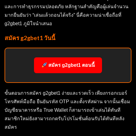
และการทำธุรกรรมปลอดภัย หลักฐานสำคัญคือผู้เล่นจำนวน
มากยืนยันว่า “เล่นแล้วถอนได้จริง” นี่คือความน่าเชื่อถือที่
g2gbet1 ภูมิใจนำเสนอ
สมัคร g2gbet1 วันนี้
สมัคร g2gbet1 ตอนนี้
ขั้นตอนการสมัคร g2gbet1 ง่ายและรวดเร็ว เพียงกรอกเบอร์
โทรศัพท์มือถือ ยืนยันรหัส OTP และตั้งรหัสผ่าน จากนั้นเชื่อม
บัญชีธนาคารหรือ True Wallet ก็สามารถเข้าเล่นได้ทันที
สมาชิกใหม่ยังสามารถกดรับโปรโมชั่นต้อนรับได้ทันทีหลัง
สมัคร