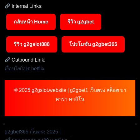
Internal Links:
กลับหน้า Home
รีวิว g2gbet
รีวิว g2gslot888
โปรโมชั่น g2gbet365
Outbound Link:
เงื่อนไขโปร betflix
© 2025 g2gslot.website | g2gbet1 เว็บตรง สล็อต บา
คาร่า คาสิโน
g2gbet365 เว็บตรง 2025 |